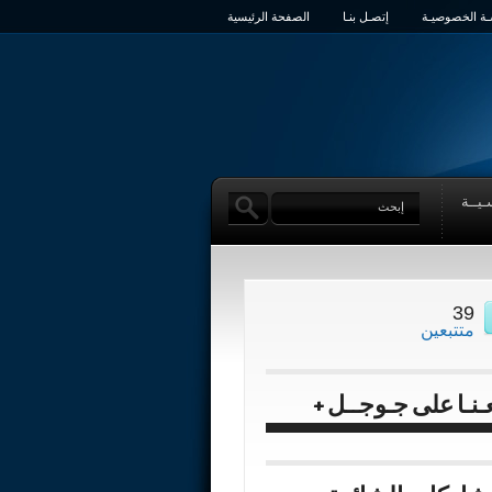
ة الخصوصيـة
إتصـل بنـا
الصفحة الرئيسية
ـيــة
39
متتبعين
عـنـا على جـوجــل +