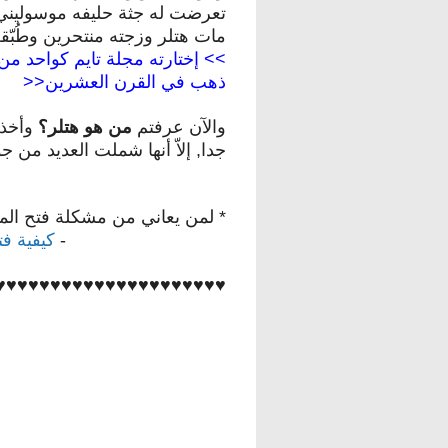
تعرضت له جثة حليفه موسوليني ا
مات هتلر وزجته منتحرين وطُبّ
ذهب في القرن العشرين<<
والآن عرفتم
من هو هتلر؟
وأخذت
جدا, إلاّ أنها شملت العديد من ج
* لمن يعاني من مشكلة فتح المواق
-
كيفية فت
♥
♥♥♥♥♥♥♥♥♥♥
♥♥♥♥♥♥♥♥♥♥