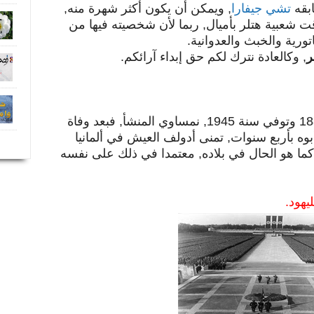
ابقه
تشي جيفارا
, ويمكن أن يكون أكثر شهرة منه,
ت شعبية هتلر بأميال, ربما لأن شخصيته فيها من
اتورية والخبث والعدوانية.
ر
, وكالعادة نترك لكم حق إبداء آرائكم.
أدولف ألويس هتلر, ولد سنة 1889 وتوفي سنة 1945, نمساوي المنشأ, فبعد وفاة
لت وفاة أبوه بأربع سنوات, تمنى أدولف العيش في ألمانيا
ما هو الحال في بلاده, معتمدا في ذلك على نفسه
يهود.