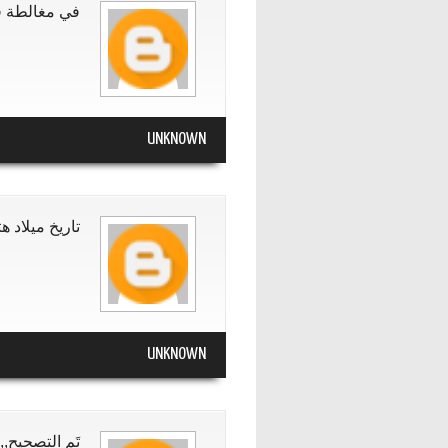
في مغالطة في 
UNKNOWN
تاريخ ميلاد هتلر المجود ادن
UNKNOWN
تَم التصحيح,,,