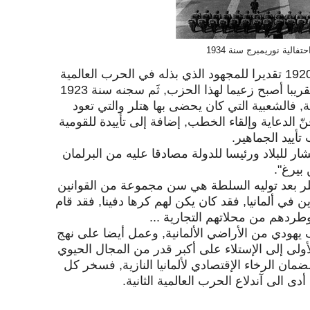
حتفالية نوريمبرج سنة 1934
إنضم هتلر للحزب النازي سنة 1920 تقديرا للمجهود الذي بذله في الحرب العالمية
الأولى بجانب ألمانيا, وبعد سنة تقريبا أصبح زعيما لهذا الحزب, ثَم سجنه سنة 1923
, فالشعبية التي كان يحضى بها هتلر والتي تعود
نّ الدعاية وإلقاء الخطب, إضافة إلى تأييدة للقومية
أييد الجماهير.
يينه كمستشار للبلاد ورئيسا للدولة مصادقا عليه من البرلمان
بيرغ".
هتلر بعد توليه السلطة هي سن مجموعة من القوانين
 في ألمانيا, فقد كان يكن لهم كرها دفينا, فقد قام
ردهم من محلاتهم التجارية ...
 يهودي من الأراضي الألمانية, وعمل أيضا على نهج
ولى إلى الإستلاء على أكبر قدر من المجال الحيوي
ان الرخاء الإقتصادي لألمانيا النازية, فسخر كل
دى الى آندلاع الحرب العالمية الثانية.