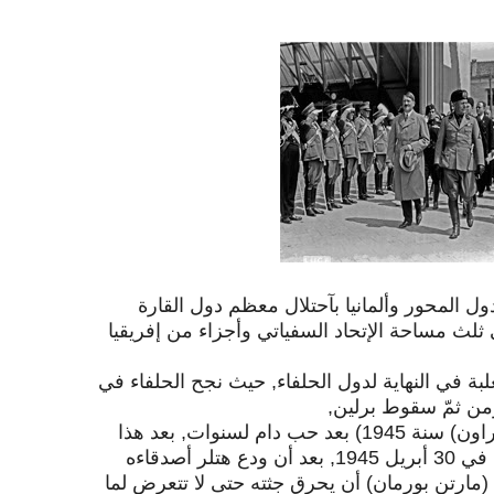
 المحور وألمانيا بآحتلال معظم دول القارة
لي ثلث مساحة الإتحاد السفياتي وأجزاء من إفريقيا
بة في النهاية لدول الحلفاء, حيث نجح الحلفاء في
ومن ثمّ سقوط برلين,
وبعد زواج هتلر وعشيقته (ايفا براون) سنة 1945) بعد حب دام لسنوات, بعد هذا
الزواج بيومين أو أقل إنتحرا معا في 30 أبريل 1945, بعد أن ودع هتلر أصدقاءه
مارتن بورمان) أن يحرق جثته حتى لا تتعرض لما