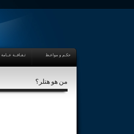
حكـم و مواعـظ
ثـقـافــة عــامة
من هو هتلر؟