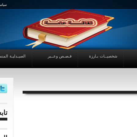
سياسـ
شخصيــات بـارزة
قـصـص وعــبر
الصيـدليـة المنس
تاب