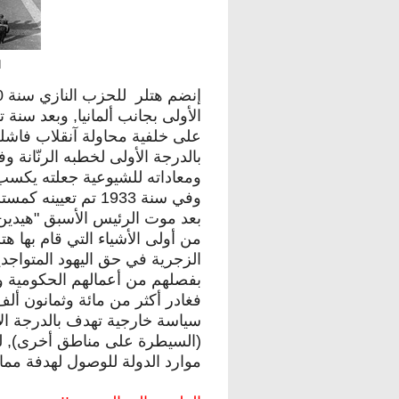
ا
على خلفية محاولة آنقلاب فاشلة
بالدرجة الأولى لخطبه الرنّانة وف
ومعاداته للشيوعية جعلته يكسب ت
وفي سنة 1933 تم تع
بعد موت الرئيس الأسبق "هيدين 
من أولى الأشياء التي قام بها 
الزجرية في حق اليهود المتواجدين
بفصلهم من أعمالهم الحكومية وط
فغادر أكثر من مائة وثمانون ألف
سياسة خارجية تهدف بالدرجة الأ
(السيطرة على مناطق أخرى), لضم
موارد الدولة للوصول لهدفة مما أ