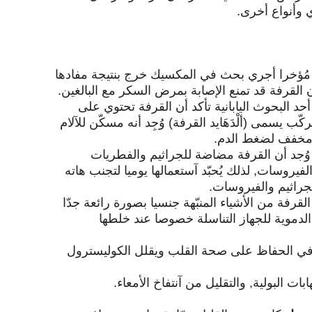
 وأنواع أخرى.
مُؤخرا أجري بحث في المكسيك خرج بنتيجة مفادها
 القرفة قد تمنع الإصابة بمرض السكر مع البالغين.
أحد البحوث اليابانية تأكد أن القرفة تحتوي على
كّب يسمى (ألْدَهَايد القرفة) وُجِد أنه مسكّن للآلام
خفف لضغط الدم.
وُجد أن القرفة مضاضة للجراثيم والفطريات
لفيروسات, لذلك يُحبّد آستعمالها يوميا لتجنب هاته
جراثيم والفيروسات.
القرفة من الأشياء المنبّهة جنسيا بصورة رائعة جدّا
الدموية للجهاز التناسلة خصوصا عند خلطها
ر في الحفاظ على صحة القلب ويقلل الكوليسترول
بات البولية, والتقليل من آنتفاخ الأمعاء.