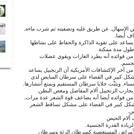
 الإسهال, عن طريق غليه وتصفيته ثم شرب ماءه,
اف أيضا.
يساعد على تقوية الذاكرة والحفاظ على نشاطها
طول مدة ممكنة
من فوائده أنه يطرد الغازات ويقوي عضلات
جسم.
من آخر الإكتشافات الأمريكية أن الزنجبيل يساعد
كل كبير في القضاء على سرطان المبايض لدى
نساء, ويثبِّت خلايا سرطان المستقيم ويمنع آنتشارها.
يحارب الزنجبيل آلام المفاصل ومغص البطن.
من فوائده أيضا أنه يضاعف قوة الشعر عدة مرات,
بشكل كبير في القضاء على مشكل تساقط الشعر
س.
 آلام الحيض
يادة القدرة الجنسية.
الأمراض المستعصية كسرطان الرئة وسرطان