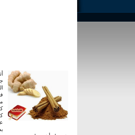
أث
جم
ال
فإ
مر
كأ
كف
عل
بض