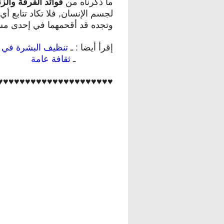
ما ذكرناه من
فوائد القرفة والز
لجسم الإنسان, فلا تكاد تتابع أ
وتجده قد أقحمهما في إحدى مس
إقرأ أيضا : ـ
تنظيف البشرة في ا
ـ
ثقافة عامة
♥
♥♥♥♥♥♥♥♥♥♥
♥♥♥♥♥♥♥♥♥♥