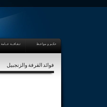
حكـم و مواعـظ
ثـقـافــة عــامة
فوائد القرفة والزنجبيل