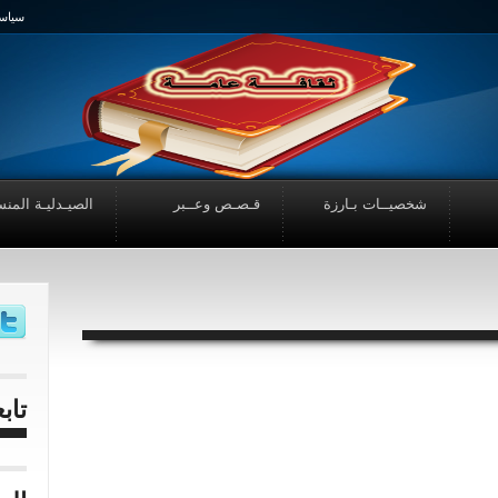
سياسـ
شخصيــات بـارزة
قـصـص وعــبر
الصيـدليـة المنس
تاب