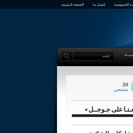
ة الخصوصيـة
إتصـل بنـا
الصفحة الرئيسية
ـيــة
39
متتبعين
عـنـا على جـوجــل +